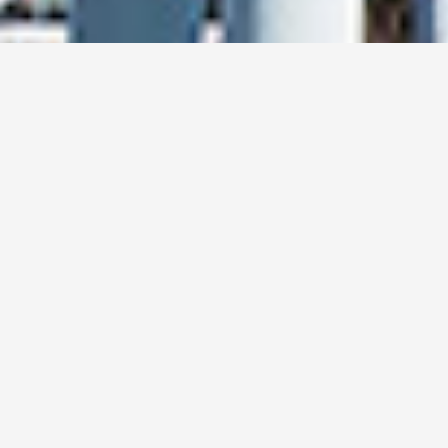
Naši prodajni rezultati
u 2021. godini
1500