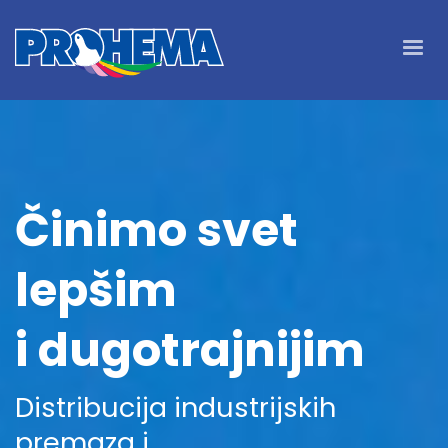
Činimo svet
lepšim
i dugotrajnijim
Distribucija industrijskih
premaza i